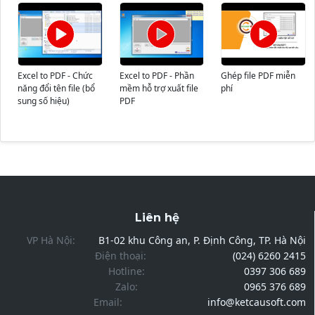
Excel to PDF - Chức
Excel to PDF - Phần
Ghép file PDF miễn
năng đổi tên file (bổ
mềm hỗ trợ xuất file
phí
sung số hiệu)
PDF
Liên hệ
VP Hà Nội:
B1-02 khu Công an, P. Định Công, TP. Hà Nội
Điện thoại:
(024) 6260 2415
Hotline:
0397 306 689
Zalo:
0965 376 689
Email:
info@ketcausoft.com