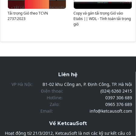
Tải trọng Gió theo TCVN
Copy và gán tải trọng Gió vào
2737:2023
Etabs || WDL - Tính toán tải trọng
gió
Liên hệ
VP Hà Nội:
B1-02 khu Công an, P. Định Công, TP. Hà Nội
Điện thoại:
(024) 6260 2415
Hotline:
0397 306 689
Zalo:
0965 376 689
Email:
info@ketcausoft.com
Về KetcauSoft
Hoạt động từ 21/3/2012, KetcauSoft là nơi các kỹ sư kết cấu có