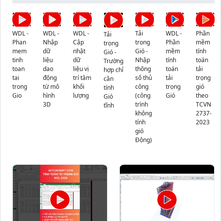
WDL -
WDL -
WDL -
Tải
WDL -
Phần
Tải
Phan
Nhập
Cập
trọng
Phần
mềm
trọng
mem
dữ
nhật
Gió -
mềm
tính
Gió -
tinh
liệu
dữ
Nhập
tính
toán
Trường
toan
dao
liệu vị
thông
toán
tải
hợp chỉ
tai
động
trí tâm
số thủ
tải
trọng
cần
trong
từ mô
khối
công
trọng
gió
tính
Gio
hình
lượng
(công
Gió
theo
Gió
3D
trình
TCVN
tĩnh
không
2737-
tính
2023
gió
Động)