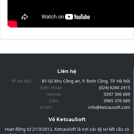
Liên hệ
VP Hà Nội:
B1-02 khu Công an, P. Định Công, TP. Hà Nội
Điện thoại:
(024) 6260 2415
Hotline:
0397 306 689
Zalo:
0965 376 689
Email:
info@ketcausoft.com
Về KetcauSoft
Hoạt động từ 21/3/2012, KetcauSoft là nơi các kỹ sư kết cấu có