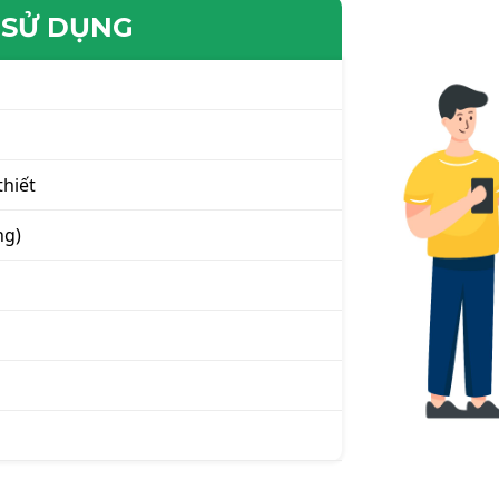
 SỬ DỤNG
thiết
ng)