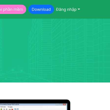
ói phần mềm
Download
Đăng nhập