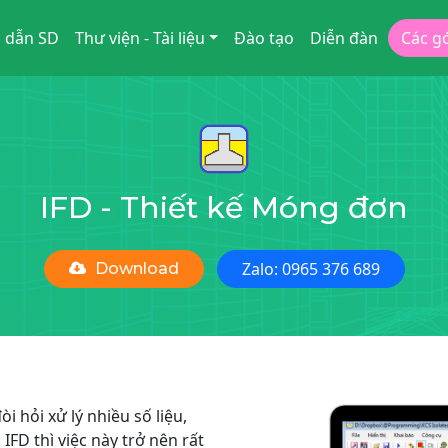
 dẫn SD
Thư viện - Tài liệu
Đào tạo
Diễn đàn
Các g
IFD - Thiết kế Móng đơn
Zalo: 0965 376 689
Download
 hỏi xử lý nhiều số liệu,
FD thì việc này trở nên rất