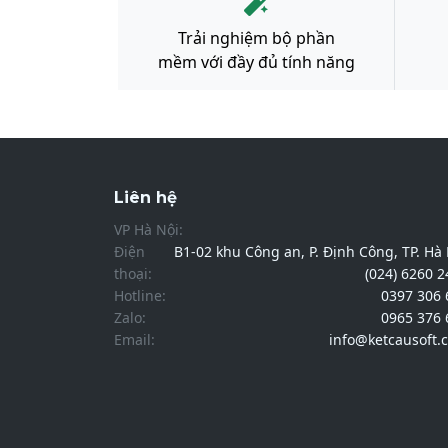
Trải nghiệm bộ phần
mềm với đầy đủ tính năng
Liên hệ
VP Hà Nội:
Điện
B1-02 khu Công an, P. Định Công, TP. Hà
thoại:
(024) 6260 
Hotline:
0397 306 
Zalo:
0965 376 
Email:
info@ketcausoft.