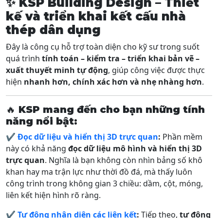
✨
KSP Building Design – Thiết
kế và triển khai kết cấu nhà
thép dân dụng
Đây là công cụ hỗ trợ toàn diện cho kỹ sư trong suốt
quá trình
tính toán – kiểm tra – triển khai bản vẽ –
xuất thuyết minh tự động
, giúp công việc được thực
hiện
nhanh hơn, chính xác hơn và nhẹ nhàng hơn
.
🔥
KSP mang đến cho bạn những tính
năng nổi bật:
✔️
Đọc dữ liệu và hiển thị 3D trực quan
:
Phần mềm
này có khả năng
đọc dữ liệu mô hình và hiển thị 3D
trực quan
. Nghĩa là bạn không còn nhìn bảng số khô
khan hay ma trận lực như thời đồ đá, mà thấy luôn
công trình trong không gian 3 chiều: dầm, cột, móng,
liên kết hiện hình rõ ràng.
✔️
Tự động nhận diện các liên kết
:
Tiếp theo,
tự động