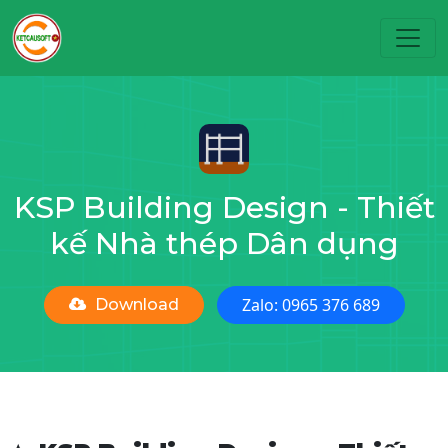
Toggl
KSP Building Design - Thiết
kế Nhà thép Dân dụng
Zalo: 0965 376 689
Download