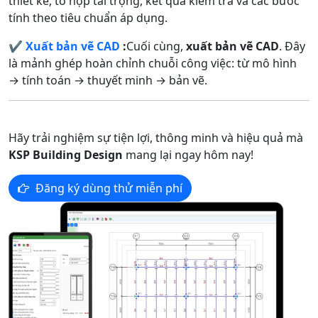
thiết kế, tổ hợp tải trọng, kết quả kiểm tra và các bước
tính theo tiêu chuẩn áp dụng.
✔️
X
uất bản vẽ CAD
:
Cuối cùng,
xuất bản vẽ CAD
. Đây
là mảnh ghép hoàn chỉnh chuỗi công việc: từ mô hình
→ tính toán → thuyết minh → bản vẽ.
Hãy trải nghiệm sự tiện lợi, thông minh và hiệu quả mà
KSP Building Design
mang lại ngay hôm nay!
Đăng ký dùng thử miễn phí