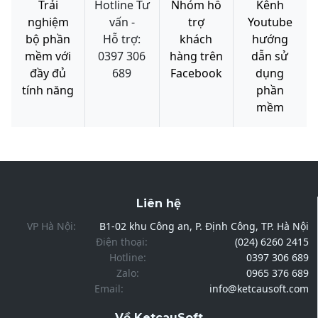
Trải
Hotline Tư
Nhóm hỗ
Kênh
nghiệm
vấn -
trợ
Youtube
bộ phần
Hỗ trợ:
khách
hướng
mềm với
0397 306
hàng trên
dẫn sử
đầy đủ
689
Facebook
dụng
tính năng
phần
mềm
Liên hệ
VP Hà Nội:
B1-02 khu Công an, P. Định Công, TP. Hà Nội
Điện thoại:
(024) 6260 2415
Hotline:
0397 306 689
Zalo:
0965 376 689
Email:
info@ketcausoft.com
Về KetcauSoft