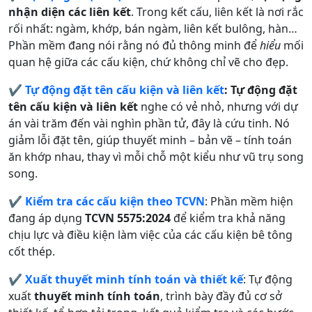
nhận diện các liên kết
. Trong kết cấu, liên kết là nơi rắc
rối nhất: ngàm, khớp, bán ngàm, liên kết bulông, hàn…
Phần mềm đang nói rằng nó đủ thông minh để
hiểu
mối
quan hệ giữa các cấu kiện, chứ không chỉ vẽ cho đẹp.
✔️
Tự động đặt tên cấu kiện và liên kết
:
Tự động đặt
tên cấu kiện và liên kết
nghe có vẻ nhỏ, nhưng với dự
án vài trăm đến vài nghìn phần tử, đây là cứu tinh. Nó
giảm lỗi đặt tên, giúp thuyết minh – bản vẽ – tính toán
ăn khớp nhau, thay vì mỗi chỗ một kiểu như vũ trụ song
song.
✔️
Kiểm tra các cấu kiện theo TCVN
: Phần mềm hiện
đang áp dụng
TCVN 5575:2024
để kiểm tra khả năng
chịu lực và điều kiện làm việc của các cấu kiện bê tông
cốt thép.
✔️
Xuất thuyết minh tính toán và thiết kế
: Tự động
xuất
thuyết minh tính toán
, trình bày đầy đủ cơ sở